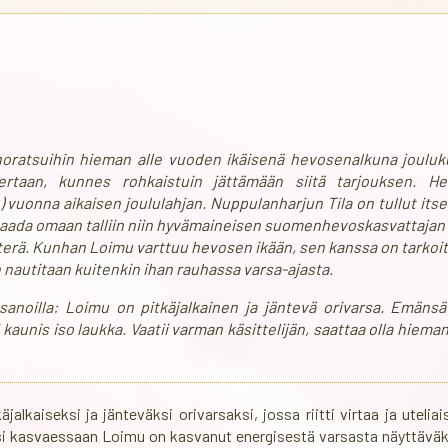
ratsuihin hieman alle vuoden ikäisenä hevosenalkuna joulu
 kertaan, kunnes rohkaistuin jättämään siitä tarjouksen. 
in) vuonna aikaisen joululahjan. Nuppulanharjun Tila on tullut itse
saada omaan talliin niin hyvämaineisen suomenhevoskasvattajan
terä. Kunhan Loimu varttuu hevosen ikään, sen kanssa on tarkoitus 
 nautitaan kuitenkin ihan rauhassa varsa-ajasta.
sanoilla: Loimu on pitkäjalkainen ja jäntevä orivarsa. Emänsä
i kaunis iso laukka. Vaatii varman käsittelijän, saattaa olla hiema
jalkaiseksi ja jänteväksi orivarsaksi, jossa riitti virtaa ja utel
ksi kasvaessaan Loimu on kasvanut energisestä varsasta näyttäväksi