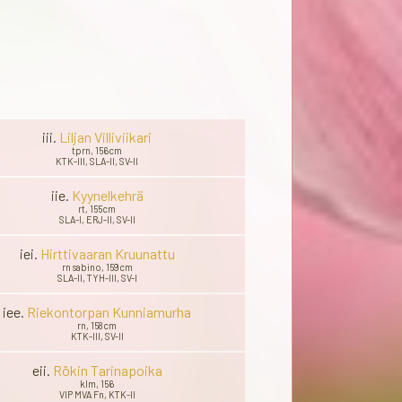
iii.
Liljan Villiviikari
tprn, 156cm
KTK-III, SLA-II, SV-II
iie.
Kyynelkehrä
rt, 155cm
SLA-I, ERJ-II, SV-II
iei.
Hirttivaaran Kruunattu
rn sabino, 159cm
SLA-II, TYH-III, SV-I
iee.
Riekontorpan Kunniamurha
rn, 158cm
KTK-III, SV-II
eii.
Rökin Tarinapoika
klm, 156
VIP MVA Fn, KTK-II