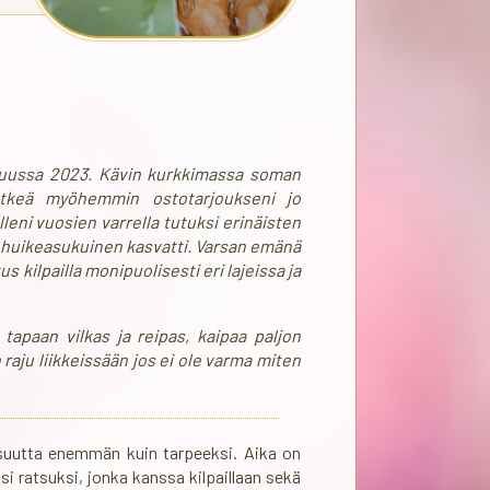
kuussa 2023. Kävin kurkkimassa soman
Hetkeä myöhemmin ostotarjoukseni jo
lleni vuosien varrella tutuksi erinäisten
 huikeasukuinen kasvatti. Varsan emänä
kilpailla monipuolisesti eri lajeissa ja
 tapaan vilkas ja reipas, kaipaa paljon
n raju liikkeissään jos ei ole varma miten
iaisuutta enemmän kuin tarpeeksi. Aika on
 ratsuksi, jonka kanssa kilpaillaan sekä