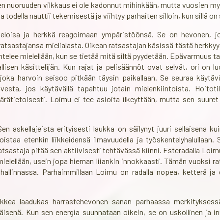
Sen nuoruuden vilkkaus ei ole kadonnut mihinkään, mutta vuosien 
a todella nauttii tekemisestä ja viihtyy parhaiten silloin, kun sillä on
eloisa ja herkkä reagoimaan ympäristöönsä. Se on hevonen, jo
ratsastajansa mielialasta. Oikean ratsastajan käsissä tästä herkky
telee mielellään, kun se tietää mitä siltä pyydetään. Epävarmuus 
lisen käsittelijän. Kun rajat ja pelisäännöt ovat selvät, ori on 
oka harvoin seisoo pitkään täysin paikallaan. Se seuraa käytävä
sta, jos käytävällä tapahtuu jotain mielenkiintoista. Hoitoti
äärätietoisesti. Loimu ei tee asioita ilkeyttään, mutta sen suuret 
 askellajeista erityisesti laukka on säilynyt juuri sellaisena ku
staa etenkin liikkeidensä ilmavuudella ja työskentelyhalullaan. 
atsastaja pitää sen aktiivisesti tehtävässä kiinni. Esteradalla Loi
mielellään, usein jopa hieman liiankin innokkaasti. Tämän vuoksi ra
y hallinnassa. Parhaimmillaan Loimu on radalla nopea, ketterä ja e
kea laadukas harrastehevonen sanan parhaassa merkityksessä.
väisenä. Kun sen energia suunnataan oikein, se on uskollinen ja i