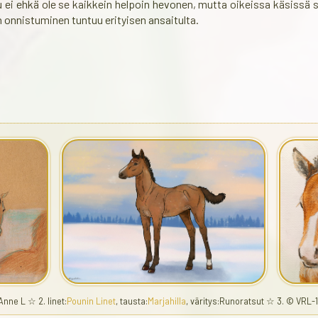
 ei ehkä ole se kaikkein helpoin hevonen, mutta oikeissa käsissä s
n onnistuminen tuntuu erityisen ansaitulta.
Anne L ☆ 2. linet:
Pounin Linet
, tausta:
Marjahilla
, väritys:Runoratsut ☆ 3. © VRL-