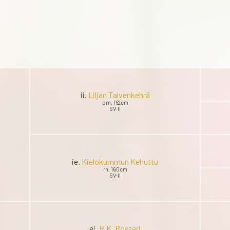
ii.
Liljan Talvenkehrä
prn, 152cm
SV-II
ie.
Kielokummun Kehuttu
rn, 160cm
SV-II
ei.
R.K. Rosteri