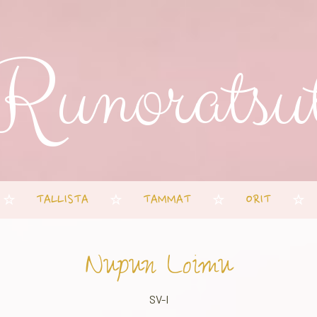
Runoratsu
TALLISTA
TAMMAT
ORIT
☆
☆
☆
☆
Nupun Loimu
SV-I