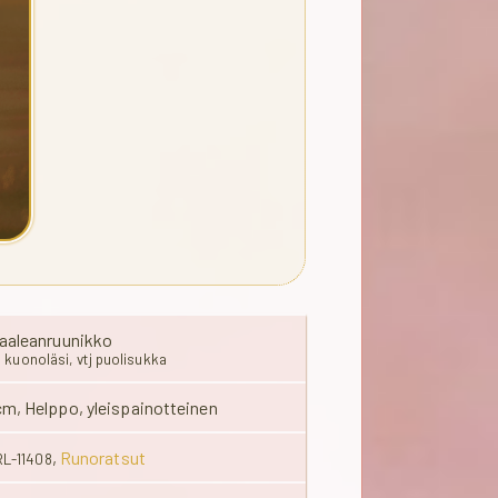
aaleanruunikko
i, kuonoläsi, vtj puolisukka
m, Helppo, yleispainotteinen
,
Runoratsut
RL-11408