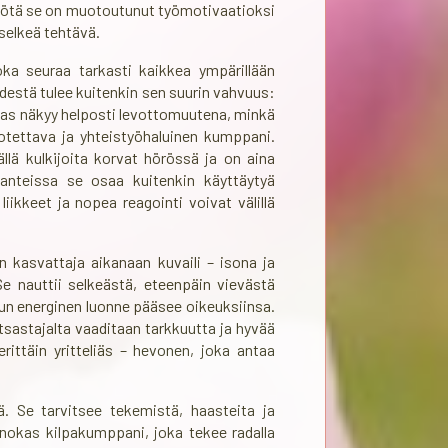
myötä se on muotoutunut työmotivaatioksi
 selkeä tehtävä.
ka seuraa tarkasti kaikkea ympärillään
ydestä tulee kuitenkin sen suurin vahvuus:
taas näkyy helposti levottomuutena, minkä
luotettava ja yhteistyöhaluinen kumppani.
llä kulkijoita korvat hörössä ja on aina
lanteissa se osaa kuitenkin käyttäytyä
liikkeet ja nopea reagointi voivat välillä
in kasvattaja aikanaan kuvaili – isona ja
Se nauttii selkeästä, eteenpäin vievästä
mun energinen luonne pääsee oikeuksiinsa.
tsastajalta vaaditaan tarkkuutta ja hyvää
rittäin yritteliäs – hevonen, joka antaa
 Se tarvitsee tekemistä, haasteita ja
nnokas kilpakumppani, joka tekee radalla