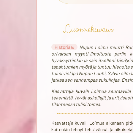
Luonnekuvaus
Historiaa:
Nupun Loimu muutti Runo
orivarsan myynti-ilmoitusta pariin
hyväksyttiinkin ja sain itselleni tänä(k
tapahtumien myötä ja tuntuu hienolta 
toimi vieläpä Nupun Louhi, Sylvin silmä
jatkaa sen vanhempaa sukulinjaa. Ensin
Kasvattaja kuvaili Loimua seuraavilla 
tekemistä. Hyvät askellajit ja erityisest
tilanteessa tulisi toimia.
Kasvattaja kuvaili Loimua aikanaan pitkä
kuitenkin tehnyt tehtävänsä, ja aikuise