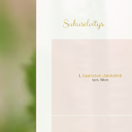
Sukuselvitys
i.
Saariston Jalokehrä
tprn, 158cm