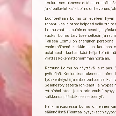
kouluratsastuksessa että esteradoilla. 
ja kilpailuvietiksi – Loimu on hevonen, jok
Luonteeltaan Loimu on edelleen hyvin 
tapahtuvaa ja ottaa helposti vaikutteita 
Loimu vastaa apuihin nopeasti ja työsken
vuoksi Loimu tarvitsee selkeän ja rauhal
Tallissa Loimu on energinen persoona, j
ensimmäisenä kurkkimassa karsinan ove
asiallisesti, kunhan käsittelijä toimii m
yllättää kokemattomamman hoitajan.
Ratsuna Loimu on näyttävä ja reipas. Sen
pyöreänä. Kouluratsastuksessa Loimu loi
työskentelystä ja antaa parhaansa, kun r
Se lähestyy esteitä rohkeasti ja hyppää 
rytminhallintaa, jotta orin vauhti pysy
kaikkensa päästäkseen esteen yli.
Pähkinänkuoressa Loimu on ennen kaik
säännöllistä liikuntaa pysyäkseen tyyty