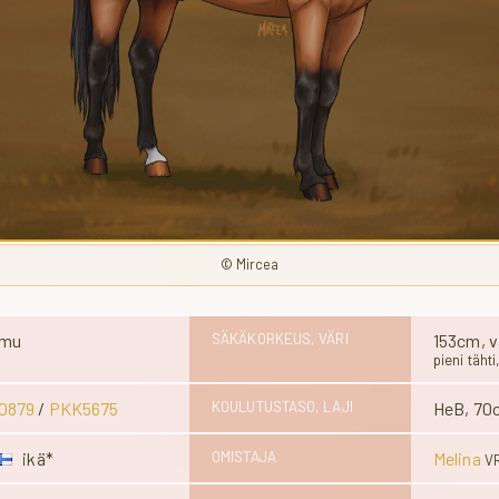
© Mircea
imu
SÄKÄKORKEUS, VÄRI
153cm, v
pieni täht
0879
/
PKK5675
KOULUTUSTASO, LAJI
HeB, 70c
ikä*
OMISTAJA
Melina
V