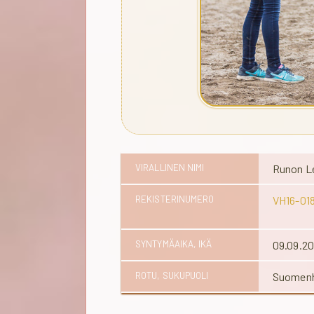
VIRALLINEN NIMI
Runon Le
REKISTERINUMERO
VH16-01
SYNTYMÄAIKA, IKÄ
09.09.2
ROTU, SUKUPUOLI
Suomenh