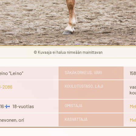
© Kuvaaja ei halua nimeään mainittavan
ino "Leino"
SÄKÄKORKEUS, VÄRI
15
8-2086
KOULUTUSTASO, LAJI
vaa
kou
016
18-vuotias
OMISTAJA
Me
evonen, ori
KASVATTAJA
Me