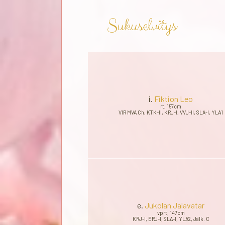
Sukuselvitys
i.
Fiktion Leo
rt, 157cm
VIR MVA Ch, KTK-II, KRJ-I, VVJ-II, SLA-I, YLA1
e.
Jukolan Jalavatar
vprt, 147cm
KRJ-I, ERJ-I, SLA-I, YLA2, Jälk. C