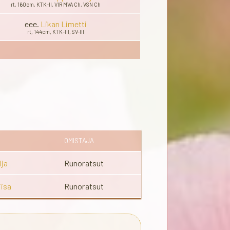
rt, 160cm, KTK-II, VIR MVA Ch, VSN Ch
eee.
Likan Limetti
rt, 144cm, KTK-III, SV-III
OMISTAJA
lja
Runoratsut
iisa
Runoratsut