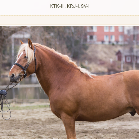
KTK-III, KRJ-I, SV-I