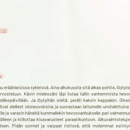
:2)
a
uu eräänlaisissa sykleissä. Aina alkukuusta sitä alkaa pohtia, löytyisi
rvosteluun. Kävin mielessäni läpi listaa tallin vanhemmista hevosi
ä eläkepäivillään. Ja löytyihän sieltä, peräti kaksin kappalein. 
vat elelleet oloneuvoksina ja suorastaan laitumelle unohdettuina n
nille ja varasin häneltä kummallekin hevosvanhukselle pari valmennu
lleen ja kiillottaa kisavarusteet paraatikuntoon. Alkuvalmisteluj
uteen. Pidän sormet ja varpaat ristissä, että molemmat esiinty