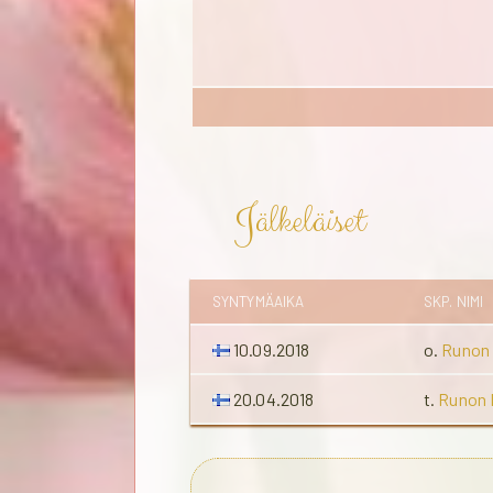
Jälkeläiset
SYNTYMÄAIKA
SKP. NIMI
10.09.2018
o.
Runon
20.04.2018
t.
Runon 