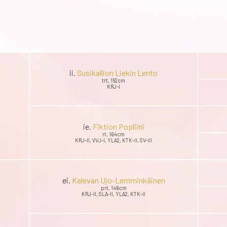
ii.
Susikallion Liekin Lento
trt, 152cm
KRJ-I
ie.
Fiktion Popliini
rt, 164cm
KRJ-II, VVJ-I, YLA2, KTK-II, SV-III
ei.
Kalevan Ujo-Lemminkäinen
prt, 146cm
KRJ-II, SLA-II, YLA2, KTK-II