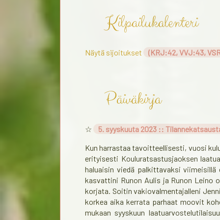
Kilpailukalenteri
Näytä sijoitukset
(KRJ:42, VVJ:43, VSR
Päiväkirja
☆
5. syyskuuta 2023 :: Tilannekatsaust
Kun harrastaa tavoitteellisesti, vuosi kul
erityisesti Kouluratsastusjaoksen laatua
haluaisin viedä palkittavaksi viimeisill
kasvattini Runon Aulis ja Runon Leino oli
korjata. Soitin vakiovalmentajalleni Jen
korkea aika kerrata parhaat moovit kohdi
mukaan syyskuun laatuarvostelutilaisu