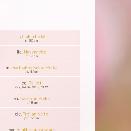
iii.
Liekin Leikki
rt, 150cm
iie.
Naavaneito
rt, 153cm
iei.
Vartsukan Kelpo-Poika
trt, 164cm
iee.
Paljetti
vkk, 164cm, VVJ-I, YLA2
eii.
Kalervon Poika
rt, 155cm
eie.
Troijan Neito
prt, 153cm
eei.
Huuliharppukostaja