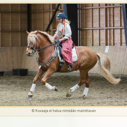
© Kuvaaja ei halua nimeään mainittavan