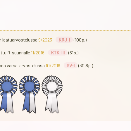
n laatuarvostelussa
9/2023
-
KRJ-I
(100p.)
attu R-suunnalle
11/2016
-
KTK-III
(61p.)
aana varsa-arvostelussa
10/2016
-
SV-I
(30,8p.)