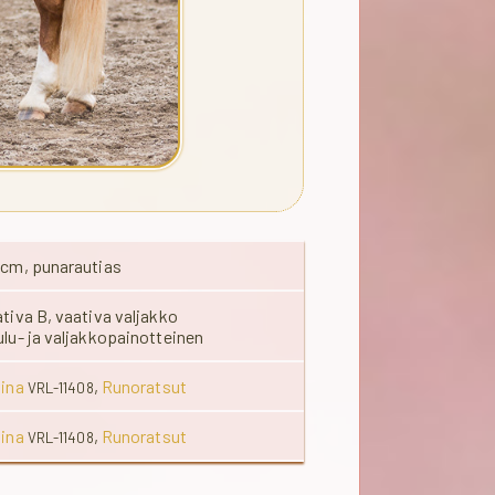
8cm, punarautias
tiva B, vaativa valjakko
lu- ja valjakkopainotteinen
lina
,
Runoratsut
VRL-11408
lina
,
Runoratsut
VRL-11408