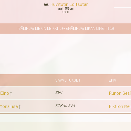
ee.
Huvitutin Loitsutar
vprt, 156cm
SV-II
ISÄLINJA: LIEKIN LEIKKI (3) - EMÄLINJA: LIKAN LIMETTI (3)
SAAVUTUKSET
EMÄ
 Eino
†
SV-I
Runon Sesi
Monaliisa
†
KTK-II, SV-I
Fiktion Mel