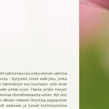
kö tallista hevosia jotka olisivat valmiina
sta - löytyisikö niistä vielä joku, jonka
Oikein hämmästyin kun huomasin, että omat
äin pitkän tovin. Tilanne pitäisi tietysti
skertaa täsmätreenausta varten. Nyt olisi
en jälkeen rohkenin ilmoittaa papparaiset
vät edukseen ja tuovat kotiintuomisina