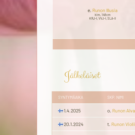
e.
Runon Illusia
klm, 148cm
KRJ-I, VVJ-I, SLA-II
Jälkeläiset
SYNTYMÄAIKA
SKP. NIMI
1.4.2025
o.
Runon Alva
20.1.2024
t.
Runon Violi