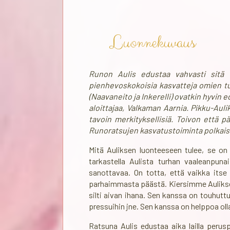
Luonnekuvaus
Runon Aulis edustaa vahvasti sitä 
pienhevoskokoisia kasvatteja omien 
(Naavaneito ja Inkerelli) ovatkin hyvin e
aloittajaa, Valkaman Aarnia. Pikku-Auli
tavoin merkityksellisiä. Toivon että 
Runoratsujen kasvatustoiminta polkaist
Mitä Auliksen luonteeseen tulee, se on
tarkastella Aulista turhan vaaleanpunai
sanottavaa. On totta, että vaikka itse
parhaimmasta päästä. Kiersimme Auliksen 
silti aivan ihana. Sen kanssa on touhuttu
pressuihin jne. Sen kanssa on helppoa olla 
Ratsuna Aulis edustaa aika lailla perus