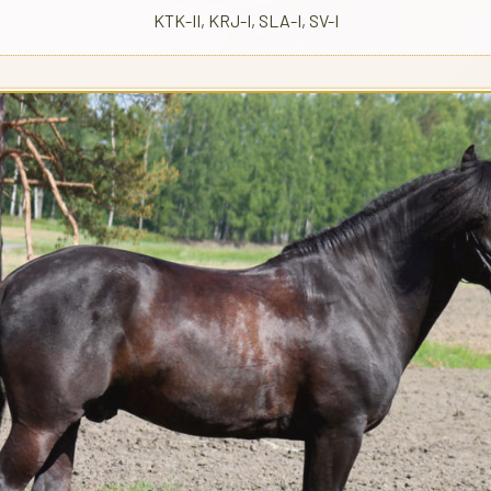
KTK-II, KRJ-I, SLA-I, SV-I