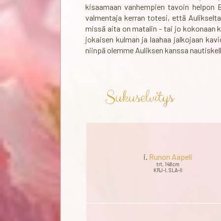
kisaamaan vanhempien tavoin helpon B:n
valmentaja kerran totesi, että Aulikselt
missä aita on matalin - tai jo kokonaan k
jokaisen kulman ja laahaa jalkojaan kavi
niinpä olemme Auliksen kanssa nautiskellee
Sukuselvitys
i.
Runon Aapeli
trt, 148cm
KRJ-I, SLA-II