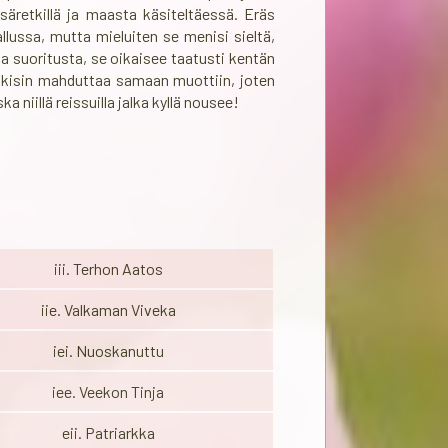
äretkillä ja maasta käsiteltäessä. Eräs
llussa, mutta mieluiten se menisi sieltä,
ta suoritusta, se oikaisee taatusti kentän
 väkisin mahduttaa samaan muottiin, joten
niillä reissuilla jalka kyllä nousee!
iii. Terhon Aatos
iie. Valkaman Viveka
iei. Nuoskanuttu
iee. Veekon Tinja
eii. Patriarkka