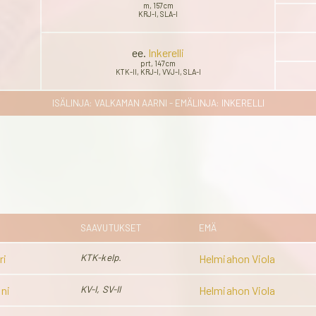
m, 157cm
KRJ-I, SLA-I
ee.
Inkerelli
prt, 147cm
KTK-II, KRJ-I, VVJ-I, SLA-I
ISÄLINJA: VALKAMAN AARNI - EMÄLINJA: INKERELLI
SAAVUTUKSET
EMÄ
ri
KTK-kelp.
Helmiahon Viola
ini
KV-I, SV-II
Helmiahon Viola