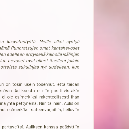
 kasvatustyötä. Meille alkoi syntyä
 nämä Runoratsujen omat kantahevoset
en edelleen erityisellä kaiholla isälinjan
un hevoset ovat olleet itselleni jollain
otteista sukulinjaa nyt uudelleen, kun
ri on tosin usein todennut, että taidan
sivän Auliksesta ei-niin-positiivistakin
i ole esimerkiksi rakenteellisesti ihan
 yhtä pettyneinä. Niin tai näin, Aulis on
nut esimerkiksi sateenvarjoihin, heiluviin
 partaveitsi. Auliksen kanssa päädyttiin