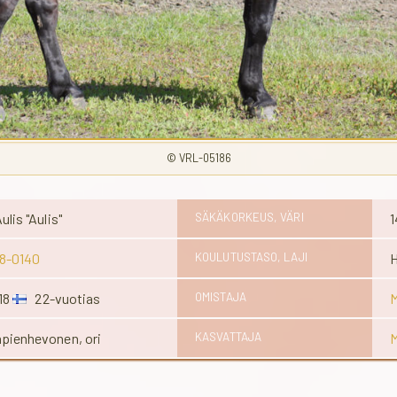
© VRL-05186
lis "Aulis"
SÄKÄKORKEUS, VÄRI
1
8-0140
KOULUTUSTASO, LAJI
H
018
22-vuotias
OMISTAJA
M
ienhevonen, ori
KASVATTAJA
M