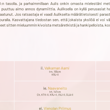
 tasolla, ja parhaimmillaan Aulis onkin omasta mielestäni mets
a puuttuu aimo annos dynamiittia. Auliksella on kyllä perusasiat ha
aatunut. Jos ratsastaja ei vaadi Aulikselta määrätietoisesti paras
ouralla. Kasvattajana tiedostan sen, että jokaista yksilöä ei voi
t sitten mieluummin kivoista metsäretkistä ja hankipelloista, koska 
ii.
Valkaman Aarni
trn, 155cm
KRJ-II
ie.
Naavaneito
trt, 147cm
Ch, KTK-II, KRJ-II, VVJ-II, SLA-II
ei.
Vienolan Priimus