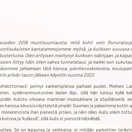
vuoden 2018 muotisuuntausta, mitä kohti vein Runoratsujen
tuontisukuisten kantatammojemme myötä, ja Auliksen suvussa
dustettuina. Olen erityisen mieltynyt Auliksen isälinjaan, ja kaipail
kseen liittyy näin ollen vahva tunnelataus, ja kaikki sen sukutaul
pääsemme jatkamaan tätä hienoa, pienhevoskokoista, koulupain
iin pitkän tauon jälkeen käyntiin vuonna 2022.
 ehdottomasti perinyt vanhempiensa parhaat puolet. Mieheni Lau
sten, sydämenmuotoisten lasien läpi, sillä hän tuntuu kyllä kek
 pidän Aulista oikeana mamman mussukkana ja söpöläisenä, se e
kanssa lukuisia näyttelyitä ympäri Suomen ja palasimme kotiin aina
 monenmoista ihan pienestä pitäen, ja näin ollen Aulis onkin tottu
kotona ja "kylässä", sillä Aulis ei pienistä hätkähdä.
puttea. Se on leppoisa ja verkkaisa, ei mikään parkettien terävin