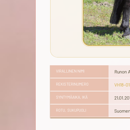
VIRALLINEN NIMI
Runon Au
REKISTERINUMERO
VH18-01
SYNTYMÄAIKA, IKÄ
21.01.2
ROTU, SUKUPUOLI
Suomenp