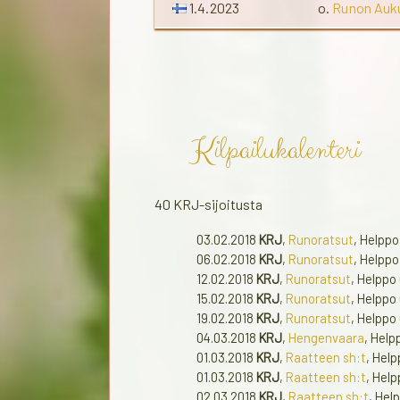
1.4.2023
o.
Runon Auk
Kilpailukalenteri
40 KRJ-sijoitusta
03.02.2018
KRJ
,
Runoratsut
, Helppo
06.02.2018
KRJ
,
Runoratsut
, Helppo
12.02.2018
KRJ
,
Runoratsut
, Helppo
15.02.2018
KRJ
,
Runoratsut
, Helppo
19.02.2018
KRJ
,
Runoratsut
, Helppo
04.03.2018
KRJ
,
Hengenvaara
, Help
01.03.2018
KRJ
,
Raatteen sh:t
, Hel
01.03.2018
KRJ
,
Raatteen sh:t
, Help
02.03.2018
KRJ
,
Raatteen sh:t
, Hel