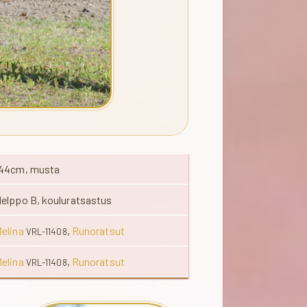
44cm, musta
elppo B, kouluratsastus
elina
,
Runoratsut
VRL-11408
elina
,
Runoratsut
VRL-11408