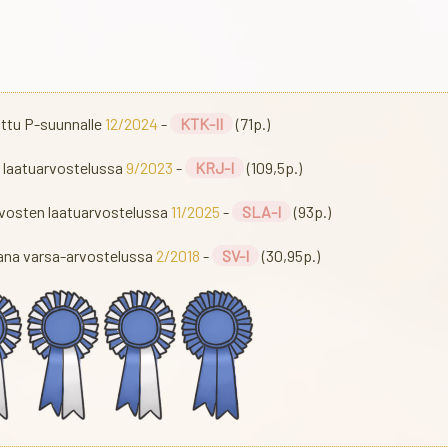
attu P-suunnalle
12/2024
-
KTK-II
(71p.)
 laatuarvostelussa
9/2023
-
KRJ-I
(109,5p.)
vosten laatuarvostelussa
11/2025
-
SLA-I
(93p.)
aana varsa-arvostelussa
2/2018
-
SV-I
(30,95p.)