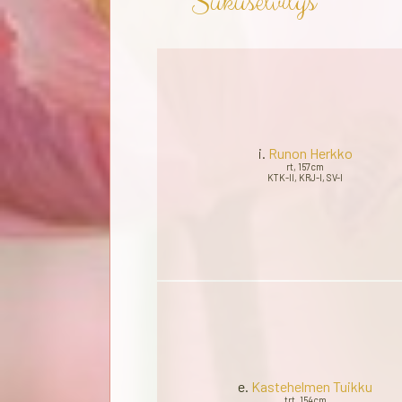
Sukuselvitys
i.
Runon Herkko
rt, 157cm
KTK-II, KRJ-I, SV-I
e.
Kastehelmen Tuikku
trt, 154cm