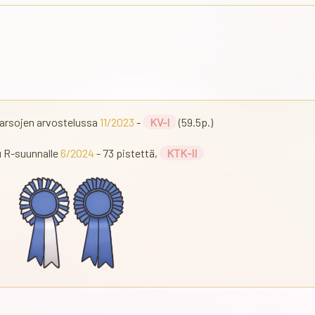
varsojen arvostelussa
11/2023
-
KV-I
(59.5p.)
u R-suunnalle
6/2024
- 73 pistettä,
KTK-II