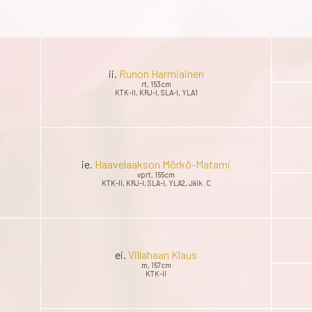
ii.
Runon Harmiainen
rt, 153cm
KTK-II, KRJ-I, SLA-I, YLA1
ie.
Haavelaakson Mörkö-Matami
vprt, 155cm
KTK-II, KRJ-I, SLA-I, YLA2, Jälk. C
ei.
Villahaan Klaus
m, 157cm
KTK-II