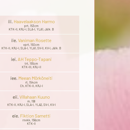
iii.
Haavelaakson Harmo
prt, 153cm
KTK-II, KRJ-I, SLA-I, YLA1, Jälk. B
iie.
Vaniman Rosette
vprt, 150cm
KTK-II, KRJ-I, SLA-I, YLA1, SV-II, KV-I, Jälk. B
iei.
AH Teppo-Tapani
trt, 155cm
KTK-III, KRJ-II
iee.
Meean Mörköneiti
rt, 154cm
Ch, KTK-II, KRJ-I
eii.
Villahaan Kuuno
m, 158
KTK-II, KRJ-I, SLA-I, YLA2, SV-I, KV-I
eie.
Fiktion Sametti
rnvkk, 156cm
KTK-II