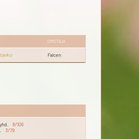
OMISTAJA
itanko
Falcen
 yhd.
8/106
d.
3/79