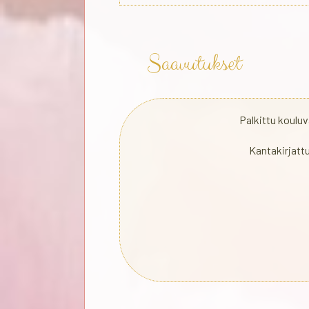
Saavutukset
Palkittu koulu
Kantakirjatt