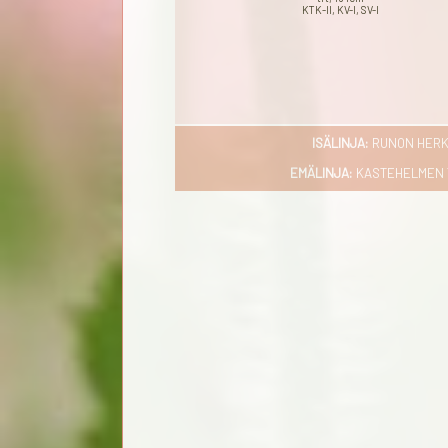
KTK-II, KV-I, SV-I
ISÄLINJA:
RUNON HERKK
EMÄLINJA:
KASTEHELMEN TUI