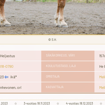
© S.H.
Heijastus
SÄKÄKORKEUS, VÄRI
157
018-0790
KOULUTUSTASO, LAJI
He 
023
ikä*
OMISTAJA
Mel
hevonen, ori
KASVATTAJA
Mel
.10.2023 ☆ 3-vuotias:18.11.2023 ☆ 4-vuotias:18.12.2023 ☆ 8