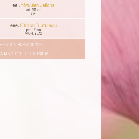
eei.
Yötuulen Jellona
prt, 153cm
SV-I
eee.
Fiktion Tuutulaulu
prt, 151cm
VVJ-I, YLA2
 FIKTION HOPEASUMU -
AJAN TUTTELI - TUUTSIE (6)