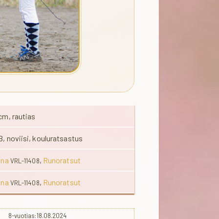
cm, rautias
B, noviisi, kouluratsastus
ina
,
Runoratsut
VRL-11408
ina
,
Runoratsut
VRL-11408
-vuotias:18.08.2024