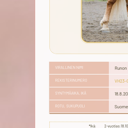
VIRALLINEN NIMI
Runon 
REKISTERINUMERO
VH23-
SYNTYMÄAIKA, IKÄ
18.8.2
ROTU, SUKUPUOLI
Suomen
*Ikä: 2-vuotias:18