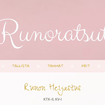
Runoratsu
TALLISTA
TAMMAT
ORIT
☆
☆
☆
☆
Runon Heijastus
KTK-II, KV-I