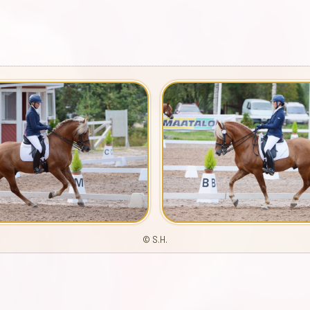
© S.H.