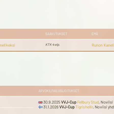
SAAVUTUKSET
EMÄ
nelikeksi
KTK-kelp.
Runon Kanel
ARVOKILPAILUSIJOITUKSET
30.9.2025
VVJ-Cup
Fellbury Stud
, Noviisi
31.1.2026
VVJ-Cup
Tigrishellir
, Noviisi yh