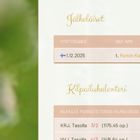
Jälkeläiset
SYNTYMÄAIKA
SKP. NIMI
1.12.2025
t.
Runon Ka
Kilpailukalenteri
KILPAILEE PORRASTETUISSA KILPAILUISSA
KRJ, Tasolla
3/2
(1175.45 op.)
VVJ, Tasolla
4/3
(1415.64 op.)