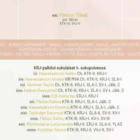
ee.
Fiktion Tiikeli
prt, 152cm
KTK-III, VVJ-II
O - RUNON HARMIAINEN - HAAVELAAKSON HARMO - HAAVELAAKSON HOHTO -
HÄMYPURON JUSTUS - SANNIN MÅRRAN - ROKKIPOIKA (8)
KKU - FIKTION TIIKELI - FIKTION TUUTULAULU - KOISTILAN TUTUNA - HUVITT
KRJ-palkitut sukulaiset 4. sukupolvessa:
iiii.
Haavelaakson Hohto
Ch, KTK-II, KRJ-I
iiie.
Haavelaakson Amelia
VIR MVA Ch, KTK-II, KRJ-I, SLA-I
iiei.
Vaniman Tuuria
Ch, KTK-II, KRJ-I, SLA-I, SV-I, Jälk. C
iiee.
Hetken Ruusumieli
Ch, KTK-III, KRJ-I, SLA-I, SV-I, Jälk. C
ieee.
ILO Joikuritar
ERJ-I, KRJ-I
eiii.
Fiktion Kaleva
KTK-II, KRJ-I, SLA-I, Jälk. C
eiie.
Haavelaakson Kanerva
KTK-II, KRJ-I, SLA-I, Jälk. C
eiei.
Tuiskulan Savuruuti
KTK-II, KRJ-I, SLA-II, SV-II, KV-I
eiee.
Fiktion Säihky
KTK-III, KRJ-I, KV-I, SV-III
eeii.
Mörkövaaran Leijonaraita
KRJ-II, ERJ-II, SLA-II, YLA3
eeee.
Koistilan Tutuna
KTK-III, KRJ-II, VVJ-II, SV-I